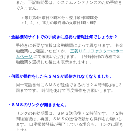
また、下記時間帯は、システムメンテナンスのため手続き
できません。
毎月第4日曜日23時30分～翌月曜日9時00分
1、4、7、10月の最終週の火曜日1時～6時
金融機関サイトでの手続きに必要な情報は何でしょうか？
手続きに必要な情報は金融機関によって異なります。 各金
融機関にご確認いただくか、
三菱ＵＦＪファクターのホー
ムページ
にて確認いただけます。 （登録操作の過程で金
融機関を選択した後にも表示されます）。
何回か操作をしたらＳＭＳが送信されなくなりました。
同一電話番号にＳＭＳが送信できるのは２４時間以内に３
回までです。 時間をあけて再度操作をお願いします。
ＳＭＳのリンクが開きません。
リンクの有効期限は、ＳＭＳ送信後７２時間です。 ７２時
間経過後は、再度、ＳＭＳの送信依頼から操作をお願いし
ます。 口座振替登録が完了している場合も、リンクは開き
ません。