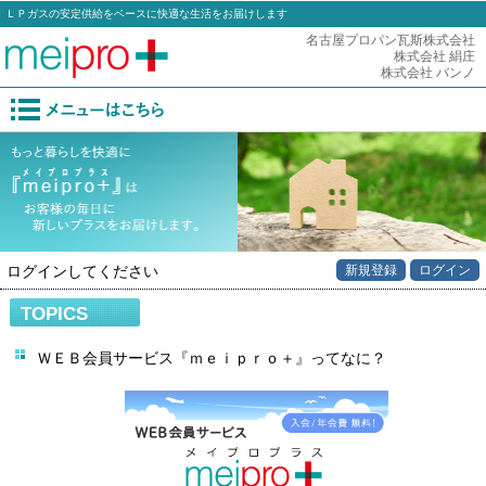
ＬＰガスの安定供給をベースに快適な生活をお届けします
名古屋プロパン瓦斯株式会社
株式会社 絹庄
株式会社 バンノ
ログインしてください
新規登録
ログイン
TOPICS
ＷＥＢ会員サービス『ｍｅｉｐｒｏ＋』ってなに？